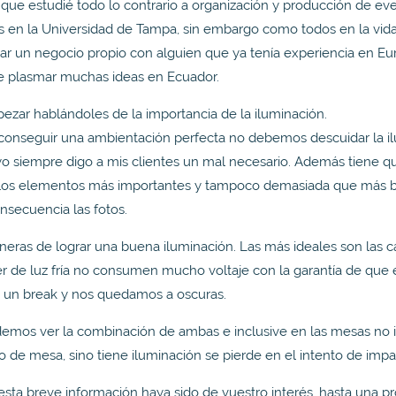
que estudié todo lo contrario a organización y producción de ev
 en la Universidad de Tampa, sin embargo como todos en la vida
iar un negocio propio con alguien que ya tenía experiencia en E
e plasmar muchas ideas en Ecuador.
ezar hablándoles de la importancia de la iluminación.
nseguir una ambientación perfecta no debemos descuidar la il
yo siempre digo a mis clientes un mal necesario. Además tiene qu
ar los elementos más importantes y tampoco demasiada que más 
nsecuencia las fotos.
eras de lograr una buena iluminación. Las más ideales son las 
ser de luz fría no consumen mucho voltaje con la garantía de que
a un break y nos quedamos a oscuras.
emos ver la combinación de ambas e inclusive en las mesas no 
o de mesa, sino tiene iluminación se pierde en el intento de impa
sta breve información haya sido de vuestro interés, hasta una p