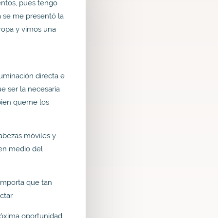
entos, pues tengo
 se me presentó la
uropa y vimos una
uminación directa e
e ser la necesaria
bien queme los
cabezas móviles y
 en medio del
importa que tan
ctar.
róxima oportunidad.