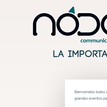
Inicio
La import
Bienvenidos todos 
grandes eventos pa